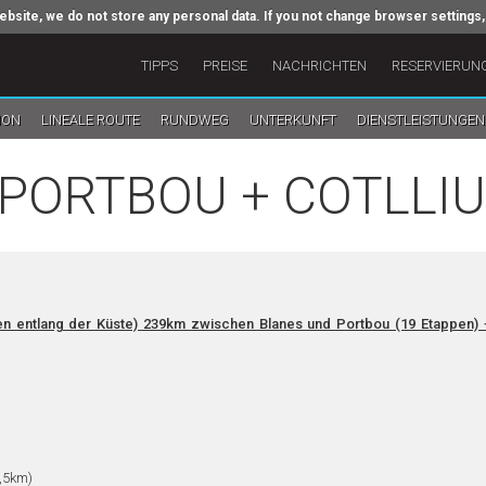
ebsite, we do not store any personal data. If you not change browser settings,
TIPPS
PREISE
NACHRICHTEN
RESERVIERUN
ION
LINEALE ROUTE
RUNDWEG
UNTERKUNFT
DIENSTLEISTUNGEN
PORTBOU + COTLLI
n entlang der Küste) 239km zwischen Blanes und Portbou (19 Etappen) 
,5km)