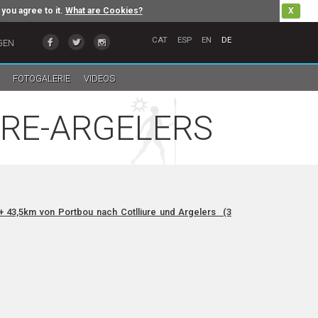
 you agree to it.
What are Cookies?
X
CAT
ESP
EN
DE
GEN
FOTOGALERIE
VIDEOS
URE-ARGELERS
+ 43,5km von Portbou nach Cotlliure und Argelers (3