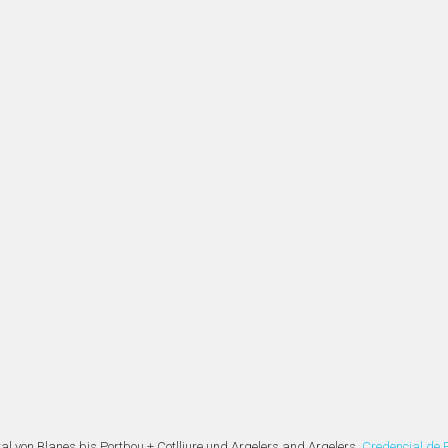
al von Blanes bis Portbou + Cotlliure und Argelers and Argelers.
Credencial de 