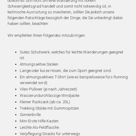
obwohl es sich nicht um eine Wanderung mit hohem
Schwierigkeitsgrad handelt und somit nicht notwendig ist, in
technische Ausrüstung zu investieren, sollten Sie jedoch unsere
folgenden Ratschläge bezüglich der Dinge, die Sie unbedingt dabei
haben sollten, beachten:
Wir empfehlen Ihnen Folgendes mitzubringen:
Gutes Schuhwerk, welches für leichte Wanderungen geeignet
ist.
Atmungsaktive Socken
Lange oder kurze Hosen, die zum Sport geeignet sind.
Ein atmungsaktives T-Shirt (wie es beispielsweise fürs Running
verwendet wird)
Vlies-Pullover (je nach Jahreszeit)
Wasserundurchlässige Windjacke.
Kleiner Rücksack (ab ca. 20L)
Trekking-Stöcke mit Gummispitzen
Sonnenbrille
Mini-Erste Hilfe Kasten
Leichte Alu-Feldflasche
Verpflegung/Snacks für unterwegs