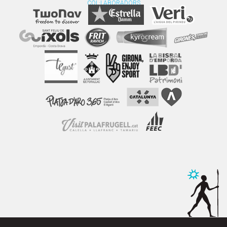
COL·LABORADORS