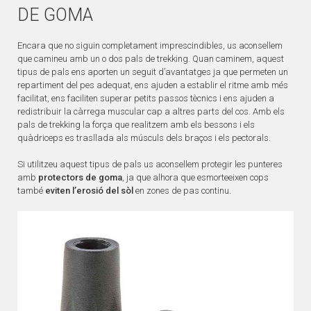
DE GOMA
Encara que no siguin completament imprescindibles, us aconsellem
que camineu amb un o dos pals de trekking. Quan caminem, aquest
tipus de pals ens aporten un seguit d’avantatges ja que permeten un
repartiment del pes adequat, ens ajuden a establir el ritme amb més
facilitat, ens faciliten superar petits passos tècnics i ens ajuden a
redistribuir la càrrega muscular cap a altres parts del cos. Amb els
pals de trekking la força que realitzem amb els bessons i els
quàdriceps es trasllada als músculs dels braços i els pectorals.
Si utilitzeu aquest tipus de pals us aconsellem protegir les punteres
amb
protectors de goma
, ja que alhora que esmorteeixen cops
també
eviten l’erosió del sòl
en zones de pas continu.