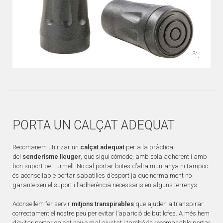
PORTA UN CALÇAT ADEQUAT
Recomanem utilitzar un
calçat adequat
per a la pràctica
del
senderisme lleuger
, que sigui còmode, amb sola adherent i amb
bon suport pel turmell. No cal portar botes d’alta muntanya ni tampoc
és aconsellable portar sabatilles d’esport ja que normalment no
garanteixen el suport i l’adherència necessaris en alguns terrenys.
Aconsellem fer servir
mitjons transpirables
que ajuden a transpirar
correctament el nostre peu per evitar l’aparició de butllofes. A més hem
d’evitar portar calçat nou o mal ajustat i també és recomanable portar