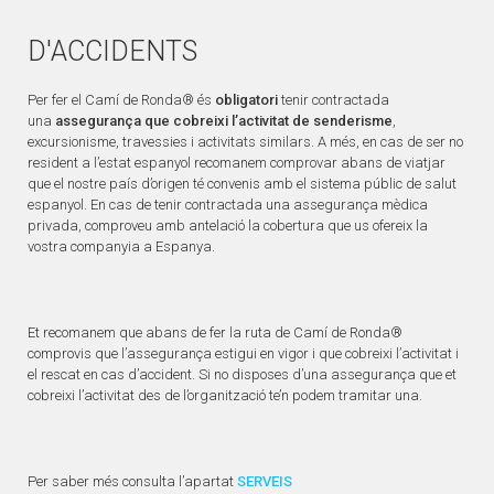
D'ACCIDENTS
Per fer el Camí de Ronda® és
obligatori
tenir contractada
una
assegurança que cobreixi l’activitat de senderisme
,
excursionisme, travessies i activitats similars. A més, en cas de ser no
resident a l’estat espanyol recomanem comprovar abans de viatjar
que el nostre país d’origen té convenis amb el sistema públic de salut
espanyol. En cas de tenir contractada una assegurança mèdica
privada, comproveu amb antelació la cobertura que us ofereix la
vostra companyia a Espanya.
Et recomanem que abans de fer la ruta de Camí de Ronda®
comprovis que l’assegurança estigui en vigor i que cobreixi l’activitat i
el rescat en cas d’accident. Si no disposes d’una assegurança que et
cobreixi l’activitat des de l’organització te’n podem tramitar una.
Per saber més consulta l’apartat
SERVEIS