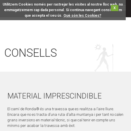
Utilitzem Cookies només per rastrejar les visites al nostre lloc web, no
X
emmagatzemem cap dada personal. Si continua navegant considerem
que accepta el seu ús.
Què són les Cookies?
CONSELLS
MATERIAL IMPRESCINDIBLE
El camí de Ronda® és una travessa que es realitza a l’aire lliure.
Encara que no es tracta d’una ruta d’alta muntanya i per tant no calen
grans inversions en material tècnic, si que cal tenir en compte uns
mínims per acabar la travessa amb èxit.