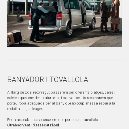
BANYADOR I TOVALLOLA
Al llarg de tot el recorregut passarem per diferents platges, cales i
caletes que conviden a aturar-se i banyar-se. Us recomanem que
porteu roba adequada per al bany que no ocupi massa espai a la
motxilla i sigui lleugera.
Per a aquesta fi us aconsellem que porteu una
tovallola
ultrabsorvent
i d’
assecat ràpid
.