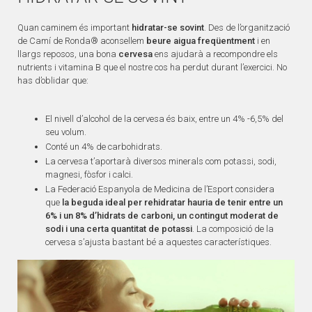
Quan caminem és important
hidratar-se sovint
. Des de l’organització
de Camí de Ronda® aconsellem
beure aigua freqüentment
i en
llargs reposos, una bona
cervesa
ens ajudarà a recompondre els
nutrients i vitamina B que el nostre cos ha perdut durant l’exercici. No
has d’oblidar que:
El nivell d’alcohol de la cervesa és baix, entre un 4% -6,5% del
seu volum.
Conté un 4% de carbohidrats.
La cervesa t’aportarà diversos minerals com potassi, sodi,
magnesi, fòsfor i calci.
La Federació Espanyola de Medicina de l’Esport considera
que
la beguda ideal per rehidratar hauria de tenir entre un
6% i un 8% d’hidrats de carboni, un contingut moderat de
sodi i una certa quantitat de potassi
. La composició de la
cervesa s’ajusta bastant bé a aquestes característiques.