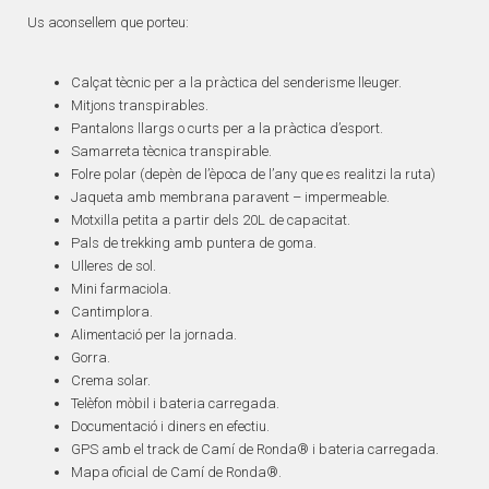
Us aconsellem que porteu:
Calçat tècnic per a la pràctica del senderisme lleuger.
Mitjons transpirables.
Pantalons llargs o curts per a la pràctica d’esport.
Samarreta tècnica transpirable.
Folre polar (depèn de l’època de l’any que es realitzi la ruta)
Jaqueta amb membrana paravent – impermeable.
Motxilla petita a partir dels 20L de capacitat.
Pals de trekking amb puntera de goma.
Ulleres de sol.
Mini farmaciola.
Cantimplora.
Alimentació per la jornada.
Gorra.
Crema solar.
Telèfon mòbil i bateria carregada.
Documentació i diners en efectiu.
GPS amb el track de Camí de Ronda® i bateria carregada.
Mapa oficial de Camí de Ronda®.