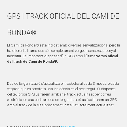
GPS I TRACK OFICIAL DEL CAMÍ DE
RONDA®
El Camí de Ronda® està indicat amb diverses senyalitzacions, però hi
ha diferents trams que són completament verges i sense cap senyal
indicatiu. És important disposar d’un GPS amb l’última
versió oficial
del track de Camí de Ronda®.
Des de l’organització s’actualitza el track oficial cada 3 mesos, o cada
vegada que es constata una incidència en el recorregut. Si disposes
del teu propi GPS us farem arribar el track actualitzat per correu
electrònic, en cas contrari des de l’organització us facilitarem un GPS
amb el track de la ruta prèviament instal·lat i totalment actualitzat.