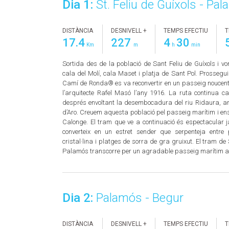
Dia 1:
St. Feliu de Guíxols - Pa
DISTÀNCIA
DESNIVELL +
TEMPS EFECTIU
T
17.4
227
4
30
Km
m
h
min
Sortida des de la població de Sant Feliu de Guíxols i v
cala del Molí, cala Maset i platja de Sant Pol. Prossegu
Camí de Ronda® es va reconvertir en un passeig noucenti
l’arquitecte Rafel Masó l’any 1916. La ruta continua c
després envoltant la desembocadura del riu Ridaura, ar
d’Aro. Creuem aquesta població pel passeig marítim i en
Calonge. El tram que ve a continuació és espectacular
converteix en un estret sender que serpenteja entre 
cristal·lina i platges de sorra de gra gruixut. El tram d
Palamós transcorre per un agradable passeig marítim al 
Dia 2:
Palamós - Begur
DISTÀNCIA
DESNIVELL +
TEMPS EFECTIU
T