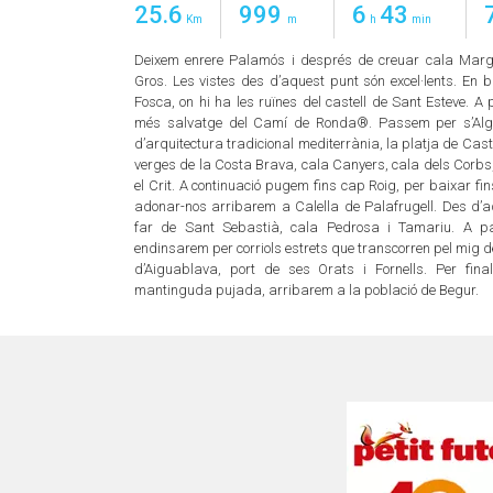
25.6
999
6
43
Km
m
h
min
Deixem enrere Palamós i després de creuar cala Mar
Gros. Les vistes des d’aquest punt són excel·lents. En 
Fosca, on hi ha les ruïnes del castell de Sant Esteve. A
més salvatge del Camí de Ronda®. Passem per s’Algue
d’arquitectura tradicional mediterrània, la platja de Cas
verges de la Costa Brava, cala Canyers, cala dels Corbs,
el Crit. A continuació pugem fins cap Roig, per baixar fins
adonar-nos arribarem a Calella de Palafrugell. Des d’aq
far de Sant Sebastià, cala Pedrosa i Tamariu. A pa
endinsarem per corriols estrets que transcorren pel mig de
d’Aiguablava, port de ses Orats i Fornells. Per final
mantinguda pujada, arribarem a la població de Begur.