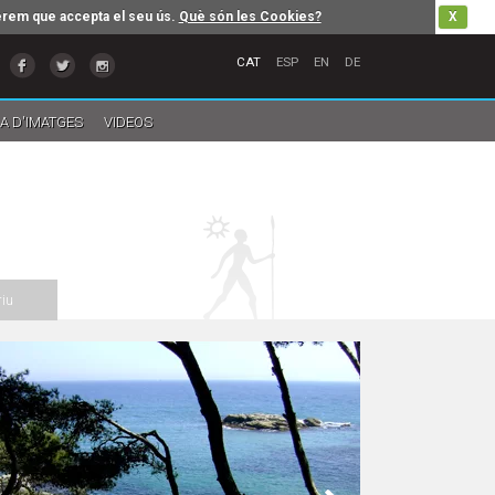
erem que accepta el seu ús.
Què són les Cookies?
X
CAT
ESP
EN
DE
A D'IMATGES
VIDEOS
iu