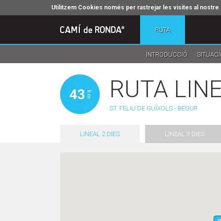
Utilitzem Cookies només per rastrejar les visites al nost
RUTA
INTRODUCCIÓ
SITUACI
RUTA LIN
ST. FELIU DE GUÍXOLS - BEGUR
LINEAL 2 DIES
LINEAL 3 DIES