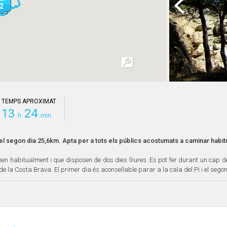
2
2
TEMPS APROXIMAT
13
24
h
min
el segon dia 25,6km. Apta per a tots els públics acostumats a caminar habit
 habitualment i que disposen de dos dies lliures. Es pot fer durant un cap de
de la Costa Brava. El primer dia és aconsellable parar a la cala del Pi i el segon