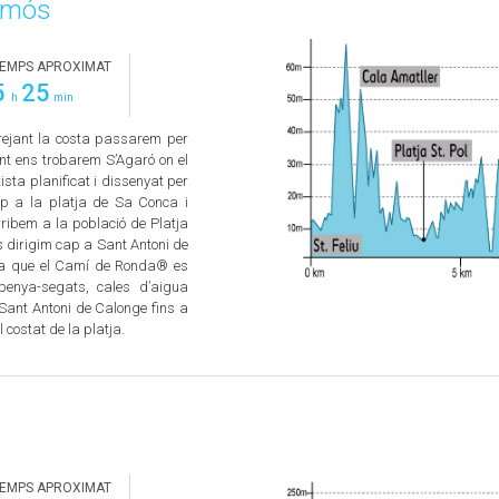
lamós
EMPS APROXIMAT
5
25
h
min
orejant la costa passarem per
int ens trobarem S’Agaró on el
sta planificat i dissenyat per
ap a la platja de Sa Conca i
ribem a la població de Platja
s dirigim cap a Sant Antoni de
 ja que el Camí de Ronda® es
penya-segats, cales d’aigua
e Sant Antoni de Calonge fins a
costat de la platja.
EMPS APROXIMAT