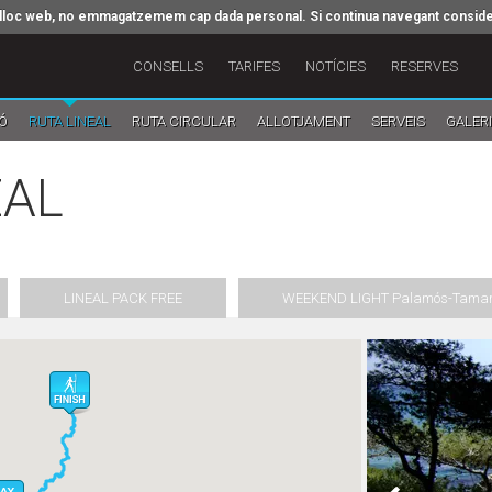
re lloc web, no emmagatzemem cap dada personal. Si continua navegant consid
CONSELLS
TARIFES
NOTÍCIES
RESERVES
Ó
RUTA LINEAL
RUTA CIRCULAR
ALLOTJAMENT
SERVEIS
GALERI
EAL
LINEAL PACK FREE
WEEKEND LIGHT Palamós-Tamar