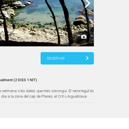
RESERVAR
ualment (2 DIES 1 NIT)
 setmana o les dates que més convingui. El recorregut és
 dia a la zona del cap de Planes, el Crit o Aiguablava.