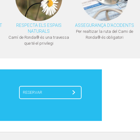
T
RESPECTA ELS ESPAIS
ASSEGURANÇA D’ACCIDENTS
NATURALS
Per realtizar la ruta del Cami de
Camí de Ronda® és una travessa
Ronda® és obligatori
que té el privilegi
RESERVAR