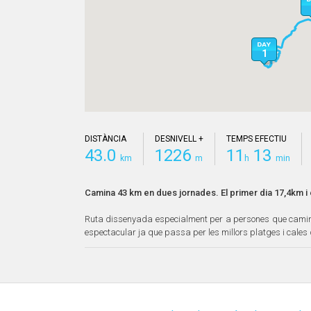
1
1
DISTÀNCIA
DESNIVELL +
TEMPS EFECTIU
43.0
1226
11
13
km
m
h
min
Camina 43 km en dues jornades. El primer dia 17,4km i 
Ruta dissenyada especialment per a persones que caminen
espectacular ja que passa per les millors platges i cales 