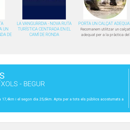
TA
LA VANGUÀRDIA - NOVA RUTA
PORTA UN CALÇAT ADEQUA
A UN
TURÍSTICA CENTRADA EN EL
Recomanem utilitzar un calçat
NDA DE
CAMÍ DE RONDA
adequat per a la pràctica del
ES
UÍXOLS - BEGUR
 17,4km i el segon dia 25,6km. Apta per a tots els públics acostumats a