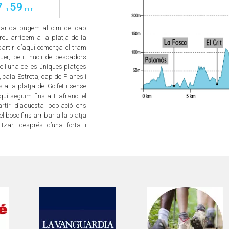
7
59
h
min
garida pugem al cim del cap
breu arribem a la platja de la
 partir d’aquí comença el tram
r, petit nucli de pescadors
tell una de les úniques platges
 cala Estreta, cap de Planes i
 a la platja del Golfet i sense
uí seguim fins a Llafranc, el
rtir d’aquesta població ens
l bosc fins arribar a la platja
itzar, després d’una forta i