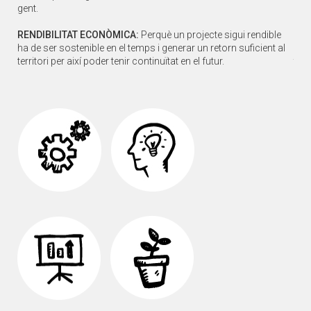
gent.
gent
le
RENDIBILITAT ECONÒMICA:
Perquè un projecte sigui rendible
REN
 al
ha de ser sostenible en el temps i generar un retorn suficient al
ha d
territori per així poder tenir continuïtat en el futur.
terr