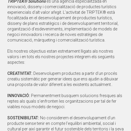
TRIPTEK® Solutions
és una agència especialitzada en
TRI
innovació, disseny i comercialització de productes turístics
inno
experiencials d’alt valor afegit. L’activitat de TRIPTEK® està
expe
focalitzada en el desenvolupament de productes turístics,
foc
l,
disseny de plans estratègics i de desenvolupament territorial,
diss
e
organització d’esdeveniments, implementació de models de
org
negoci innovadors i recerca de noves estratègies de
neg
comunicació, màrqueting i comercialització turística.
com
Els nostres objectius estan estretament lligats als nostres
Els 
valors i en tots els nostres projectes integrem els següents
valo
aspectes:
asp
s
CREATIVITAT:
Desenvolupem productes a partir d’un procés
CRE
r
creatiu sistemàtic per generar idees que ens ajudin a dibuixar
crea
una proposta de valor diferent a les existents actualment..
una 
als
INNOVACIÓ:
Permanentment busquem solucions fresques als
INN
reptes als quals s’enfronten les organitzacions per tal de fer
rept
viables nous models de negoci.
via
SOSTENIBILITAT:
No considerem el desenvolupament d’un
SOS
producte sense tenir en compte l’equilibri ambiental, social i
prod
 seva
cultural per així garantir el futur sostenible dels territoris i la seva
cult