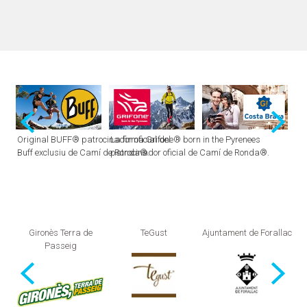
Original BUFF® patrocinador oficial del
La firma Grifone® born in the Pyrenees
Buff exclusiu de Camí de Ronda®.
patrocinador oficial de Camí de Ronda®.
Gironès Terra de
TeGust
Ajuntament de Forallac
Aj
Passeig